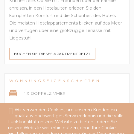
Küchenzeile. Ob Sie mit Freunden oder der Familie
anreisen, in den Hotelsuiten erleben Sie den
kompletten Komfort und die Schönheit des Hotels.
Die meisten Hotelappartements blicken auf das Meer
und verfügen über eine großzügige Terrasse mit
Liegestuhl.
BUCHEN SIE DIESES APARTMENT JETZT
WOHNUNGSEIGENSCHAFTEN
1 X DOPPELZIMMER
2 X EINZELZIMMER
Wir verwenden Cookies, um unseren Kunden ein
qualitativ hochwertiges Serviceerlebnis und die volle
Funktionalität unserer Website zu bieten. Indem Sie
AUSSICHT
unsere Website weiterhin nutzen, ohne Ihre Cookie-
Einstellungen zu ändern, stimmen Sie der Verwendung