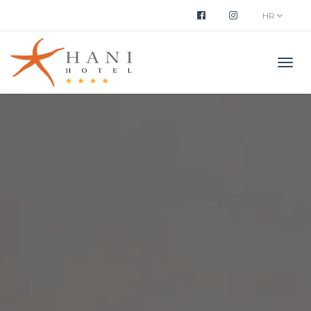
HR
Men