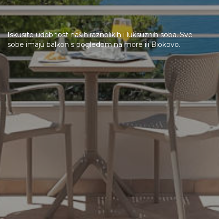
Iskusite udobnost naših raznolikih i luksuznih soba. Sve
sobe imaju balkon s pogledom na more ili Biokovo.