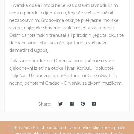
Hrvatska obala i otoci neće vas ostaviti ravnodušnim
svojim prirodnim ljepotama, koje će vaš izlet učiniti
nezaboravnim. Brodovima otkrijte prekrasne morske
vizure, najljepše skrivene uvale i mjesta za kupanje.
Osim panoramskih trenutaka i prirodnih ljepota, okusite
domaće vino i ribu, koja će upotpuniti vaš pravi
dalmatinski ugođaj.
Polaskom brodom iz Drvenika omogućeni su vam
cjelodnevni izleti na otoke Hvar, Korčulu i poluotok
Pelješac. Uz dnevne brodske ture možete uživati i u
noćnoj panorami Gradac – Drvenik, sa živom muzikom.
Share:
Kolačiće koristimo kako bismo našim klijentima pružili
KATEGORIJE
visokokvalitetno iskustvo i punu funkcionalnost naše